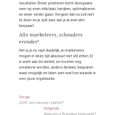
resultaten. Beter presteren komt doorgaans
neer op even stilstaan, herijken, optimaliseren
en weer verder gaan. Vergeet dat nu ook niet
te doen en je zult zien dat je al snel slim
bespaart.
Alle marketeers, schouders
eronder!
Het is je nu vast duidelijk, je marketeers
mogen in deze tijd absoluut niet stil zitten. Er
is werk aan de winkel, ze moeten nog
creatiever worden, anders denken, besparen
waar mogelijk en laten zien wat hun waarde is
voor jouw organisatie.
Berichtnavigatie
Vorige:
Vorige
2020: een nieuwe realiteit?
Volgende:
Volgende
Waarom is Branding belangrijk?