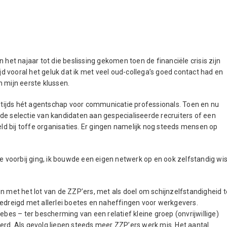
 in het najaar tot die beslissing gekomen toen de financiële crisis zijn
ijd vooral het geluk dat ik met veel oud-collega’s goed contact had en
 mijn eerste klussen.
estijds hét agentschap voor communicatie professionals. Toen en nu
de selectie van kandidaten aan gespecialiseerde recruiters of een
eld bij toffe organisaties. Er gingen namelijk nog steeds mensen op
me voorbij ging, ik bouwde een eigen netwerk op en ook zelfstandig wis
n met het lot van de ZZP’ers, met als doel om schijnzelfstandigheid t
gedreigd met allerlei boetes en naheffingen voor werkgevers.
ebes – ter bescherming van een relatief kleine groep (onvrijwillige)
erd. Als gevolg liepen steeds meer ZZP’ers werk mis. Het aantal