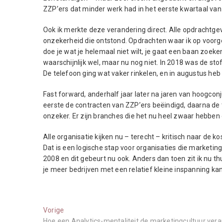
ZZP’ers dat minder werk had in het eerste kwartaal va
Ook ik merkte deze verandering direct. Alle opdrachtge
onzekerheid die ontstond. Opdrachten waar ik op voorges
doe je wat je helemaal niet wilt, je gaat een baan zoeke
waarschijnlijk wel, maar nu nog niet. In 2018 was de 
De telefoon ging wat vaker rinkelen, en in augustus he
Fast forward, anderhalf jaar later na jaren van hoogconj
eerste de contracten van ZZP’ers beëindigd, daarna de 
onzeker. Er zijn branches die het nu heel zwaar hebben 
Alle organisatie kijken nu – terecht – kritisch naar de 
Dat is een logische stap voor organisaties die marketin
2008 en dit gebeurt nu ook. Anders dan toen zit ik nu th
je meer bedrijven met een relatief kleine inspanning k
Berichtnavigatie
Vorige:
Vorige
Hoe een Analytics-mentaliteit de marketingcultuur ver