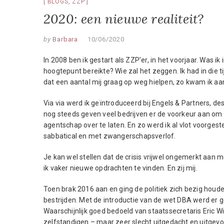
BLOGS
,
ZZP
2020: een nieuwe realiteit?
by
Barbara
10/06/2020
In 2008 ben ik gestart als ZZP’er, in het voorjaar. Was ik
hoogtepunt bereikte? Wie zal het zeggen. Ik had in die t
dat een aantal mij graag op weg hielpen, zo kwam ik aan
Via via werd ik geïntroduceerd bij Engels & Partners, d
nog steeds geven veel bedrijven er de voorkeur aan om 
agentschap over te laten. En zo werd ik al vlot voorgest
sabbatical en met zwangerschapsverlof.
Je kan wel stellen dat de crisis vrijwel ongemerkt aan 
ik vaker nieuwe opdrachten te vinden. En zij mij.
Toen brak 2016 aan en ging de politiek zich bezig houde
bestrijden. Met de introductie van de wet DBA werd er 
Waarschijnlijk goed bedoeld van staatssecretaris Eric Wi
zelfstandigen – maar zeer slecht uitgedacht en uitgevo