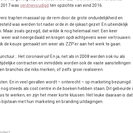
n 2017 was
verdrievoudigd
ten opzichte van eind 2016.
vers trapten massaal op de rem door de grote onduidelijkheid en
teld was werden tot nader orde in de ijskast gezet. En uiteindelijk
n. Maar zoals gezegd, dat wilde ik nog helemaal niet. Een keer
stof weer wat neergedaald en kregen opdrachtgevers weer vertrouwen.
b ik de keuze gemaakt om weer als ZZP’er aan het werk te gaan.
unctuur… Het coronavirus! En ja, net als in 2008 werden ook nu als
tijdelijke contracten en inmiddels worden ook de vaste aanstellingen
en branches die niks merken, of zelfs groei realiseren.
kosten. En in veel gevallen wordt – onterecht – op marketing bezuinigd.
g nog steeds als cost centre in de boeken hebben staan. Dit gebeurde 
uis te werken, en zijn het meer korte klussen. Het leuke daaraan is dat
an bijstaan met hun marketing en branding uitdagingen.
andert